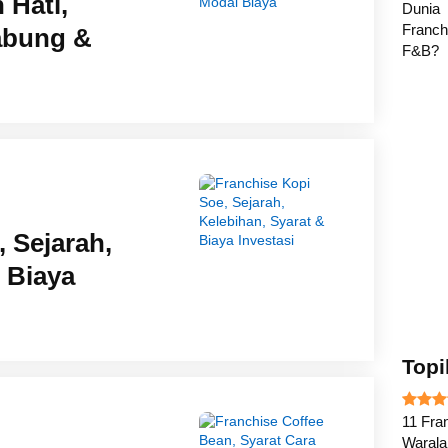
 Hati,
abung &
 Sejarah,
 Biaya
Topi
11 Fran
Waral