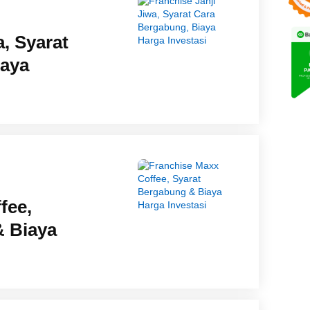
a, Syarat
iaya
fee,
& Biaya