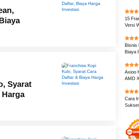
ean,
 Biaya
15 Fra
Versi 
Bisnis
Biaya 
Axioo 
AMD X
o, Syarat
a Harga
Cara In
Sukse