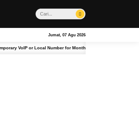
Jumat, 07 Agu 2026
oIP or Local Number for Monthly Bali Stays
Ke
4 BULAN LALU