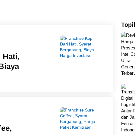
Topi
 Hati,
Biaya
fee,