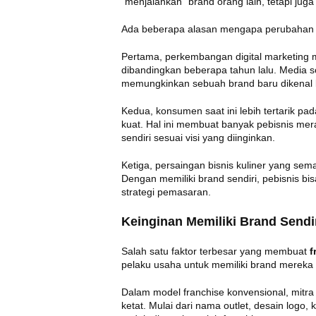
“menjalankan” brand orang lain, tetapi juga
Ada beberapa alasan mengapa perubahan in
Pertama, perkembangan digital marketin
dibandingkan beberapa tahun lalu. Media s
memungkinkan sebuah brand baru dikenal lu
Kedua, konsumen saat ini lebih tertarik pad
kuat. Hal ini membuat banyak pebisnis me
sendiri sesuai visi yang diinginkan.
Ketiga, persaingan bisnis kuliner yang sem
Dengan memiliki brand sendiri, pebisnis b
strategi pemasaran.
Keinginan Memiliki Brand Sendi
Salah satu faktor terbesar yang membuat
f
pelaku usaha untuk memiliki brand mereka s
Dalam model franchise konvensional, mitra
ketat. Mulai dari nama outlet, desain logo