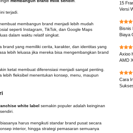
 ingin
membangun brand milik sendiri
.
15 Fra
Versi 
i terjadi.
g membuat membangun brand menjadi lebih mudah
Bisnis
osial seperti Instagram, TikTok, dan Google Maps
Biaya 
as dalam waktu relatif singkat.
a brand yang memiliki cerita, karakter, dan identitas yang
rasa lebih leluasa jika mereka bisa mengembangkan brand
Axioo 
AMD X
akin ketat membuat diferensiasi menjadi sangat penting.
isa lebih fleksibel menentukan konsep, menu, maupun
Cara In
Sukse
ri
ranchise white label
semakin populer adalah keinginan
endiri.
 biasanya harus mengikuti standar brand pusat secara
, konsep interior, hingga strategi pemasaran semuanya