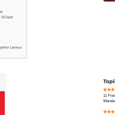
at
 SiCepat
etitor Lainnya
Topi
11 Fran
Waral