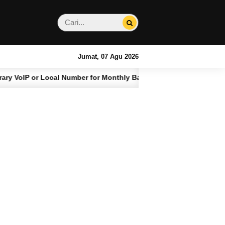
Jumat, 07 Agu 2026
l Number for Monthly Bali Stays
Kenapa Harus 
4 BULAN LALU