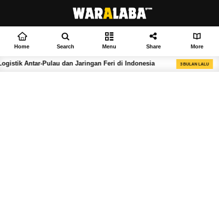
Home
Search
Menu
Share
More
au dan Jaringan Feri di Indonesia
Set Up a Temporar
3 BULAN LALU