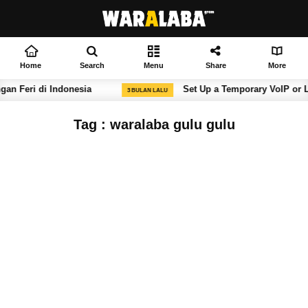
Home
Search
Menu
Share
More
gan Feri di Indonesia
Set Up a Temporary VoIP or L
3 BULAN LALU
Tag : waralaba gulu gulu