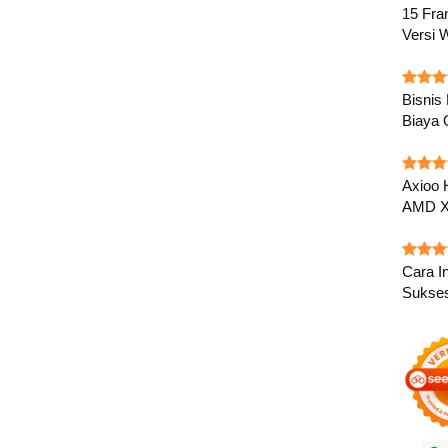
15 Fra
Versi 
Bisnis
Biaya 
Axioo 
AMD X
Cara In
Sukse