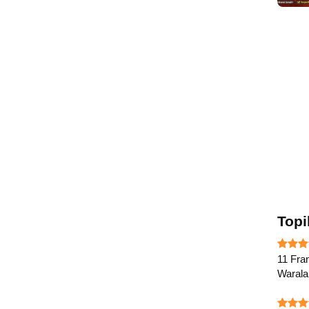
Topi
11 Fran
Waral