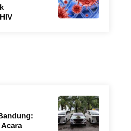
k
 HIV
 Bandung:
 Acara