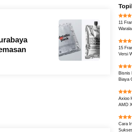
Topi
11 Fran
Waral
urabaya
15 Fra
emasan
Versi 
Bisnis
Biaya 
Axioo 
AMD X
Cara In
Sukse