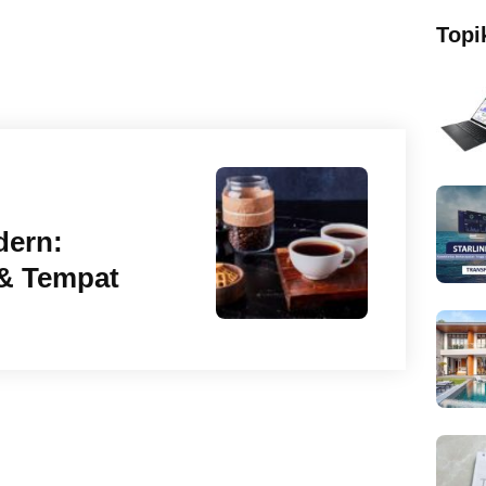
Topi
dern:
& Tempat