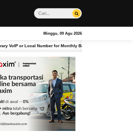
Minggu, 09 Agu 2026
cal Number for Monthly Bali Stays
Kenapa Har
4 BULAN LALU