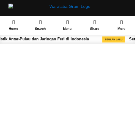
Home
Search
Menu
Share
More
au dan Jaringan Feri di Indonesia
Set Up a Temporar
3 BULAN LALU