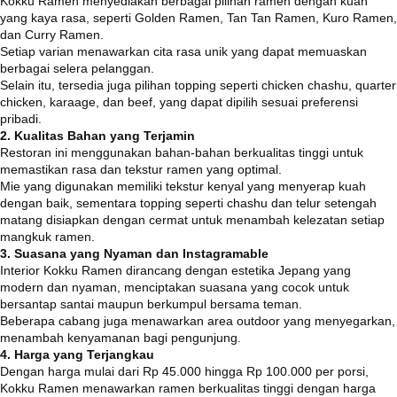
Kokku Ramen menyediakan berbagai pilihan ramen dengan kuah
yang kaya rasa, seperti Golden Ramen, Tan Tan Ramen, Kuro Ramen,
dan Curry Ramen.
Setiap varian menawarkan cita rasa unik yang dapat memuaskan
berbagai selera pelanggan.
Selain itu, tersedia juga pilihan topping seperti chicken chashu, quarter
chicken, karaage, dan beef, yang dapat dipilih sesuai preferensi
pribadi.
2. Kualitas Bahan yang Terjamin
Restoran ini menggunakan bahan-bahan berkualitas tinggi untuk
memastikan rasa dan tekstur ramen yang optimal.
Mie yang digunakan memiliki tekstur kenyal yang menyerap kuah
dengan baik, sementara topping seperti chashu dan telur setengah
matang disiapkan dengan cermat untuk menambah kelezatan setiap
mangkuk ramen.
3. Suasana yang Nyaman dan Instagramable
Interior Kokku Ramen dirancang dengan estetika Jepang yang
modern dan nyaman, menciptakan suasana yang cocok untuk
bersantap santai maupun berkumpul bersama teman.
Beberapa cabang juga menawarkan area outdoor yang menyegarkan,
menambah kenyamanan bagi pengunjung.
​
4. Harga yang Terjangkau
Dengan harga mulai dari Rp 45.000 hingga Rp 100.000 per porsi,
Kokku Ramen menawarkan ramen berkualitas tinggi dengan harga