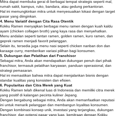
Mitra dapat membuka gerai di berbagai tempat strategis seperti mal,
rumah sakit, kampus, ruko, bandara, atau gedung perkantoran.
Hal ini memungkinkan mitra untuk menyesuaikan lokasi dengan target
pasar yang diinginkan.
4. Menu Variatif dengan Cita Rasa Otentik
Kokku Ramen menyajikan berbagai menu ramen dengan kuah kaldu
ayam (chicken collagen broth) yang kaya rasa dan menyehatkan.
Menu andalan seperti tantan ramen, golden ramen, kuro ramen, dan
geprek ramen menjadi favorit pelanggan.
Selain itu, tersedia juga menu nasi seperti chicken nanban don dan
karaage curry, memberikan variasi pilihan bagi konsumen.
5. Dukungan dan Pelatihan dari Franchisor
Sebagai mitra, Anda akan mendapatkan dukungan penuh dari pihak
franchisor, termasuk pelatihan karyawan, panduan operasional, dan
strategi pemasaran.
Hal ini memastikan bahwa mitra dapat menjalankan bisnis dengan
standar kualitas yang konsisten dan efisien.
6. Popularitas dan Citra Merek yang Kuat
Kokku Ramen telah dikenal luas di Indonesia dan memiliki citra merek
yang positif di kalangan pecinta kuliner Jepang.
Dengan bergabung sebagai mitra, Anda akan memanfaatkan reputasi
ini untuk menarik pelanggan dan membangun loyalitas konsumen.
Dengan kombinasi konsep unik, investasi yang terjangkau, dukungan
franchisor, dan potensi pasar yang luas, kemitraan dengan Kokku