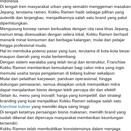
Indonesia.
Di tengah tren masyarakat urban yang semakin menggemari masakan
Jepang, terutama ramen, Kokku Ramen hadir sebagai pilihan yang
autentik dan terjangkau, menjadikannya salah satu brand yang patut
diperhitungkan.
Mengusung konsep ramen berkualitas dengan cita rasa khas Jepang,
namun tetap disesuaikan dengan selera lokal, Kokku Ramen berhasil
menarik minat konsumen dari berbagai kalangan, mulai dari pelajar
hingga profesional muda.
Hal ini membuka potensi pasar yang luas, terutama di kota-kota besar
maupun daerah yang mulai berkembang.
Dengan sistem waralaba yang telah teruji dan terstruktur, Franchise
Kokku Ramen memberikan kemudahan bagi calon mitra yang ingin
memulai usaha tanpa pengalaman di bidang kuliner sekalipun.
Mulai dari pelatihan karyawan, panduan operasional, hingga
dukungan pemasaran, semua disiapkan untuk memastikan mitra
dapat menjalankan bisnis dengan lebih percaya diri dan efektif.
Selain itu, menu yang inovatif, harga yang kompetitif, dan strategi
branding yang kuat menjadikan Kokku Ramen sebagai salah satu
franchise kuliner
yang memiliki daya saing tinggi.
Di tengah ketatnya persaingan bisnis makanan, memilih brand yang
sudah dikenal dan dipercaya masyarakat memberikan keuntungan
tersendiri.
Kokku Ramen telah membuktikan konsistensinya dalam menjaga