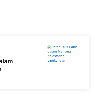
dalam
n