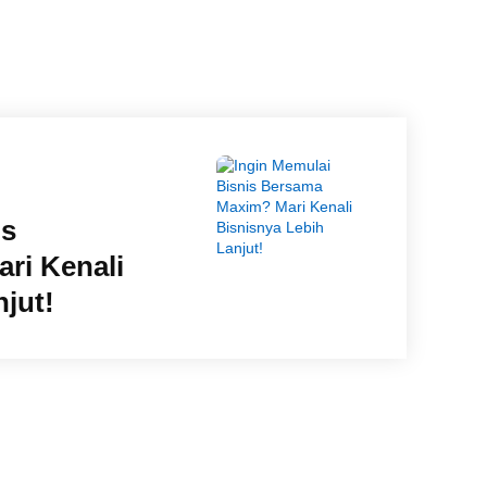
is
ri Kenali
jut!