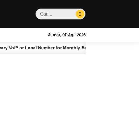
Jumat, 07 Agu 2026
ocal Number for Monthly Bali Stays
Kenapa Har
4 BULAN LALU