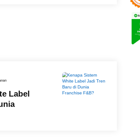
anan
te Label
unia