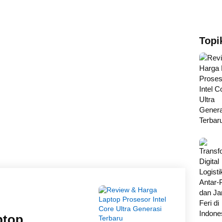
Topi
ptop