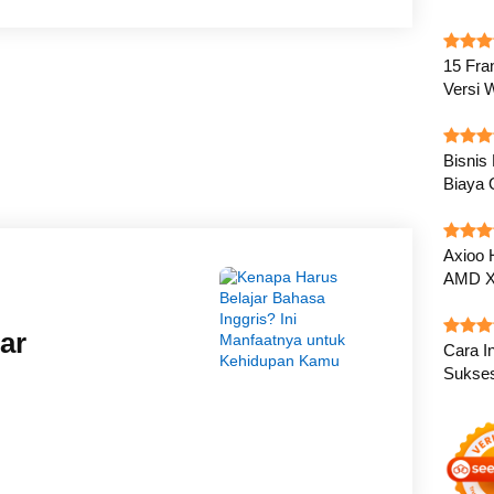
15 Fra
Versi 
Bisnis
Biaya 
Axioo 
AMD X
ar
Cara In
Sukse