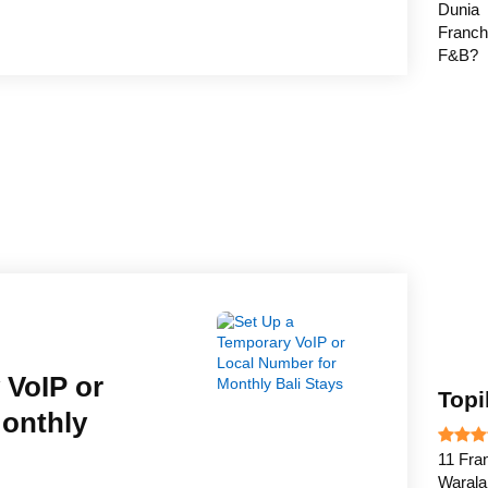
 VoIP or
Topi
onthly
11 Fran
Waral