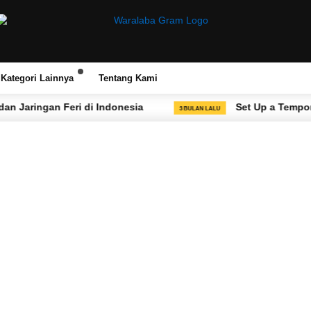
Kategori Lainnya
Tentang Kami
 Feri di Indonesia
Set Up a Temporary VoIP or L
3 BULAN LALU